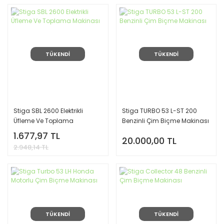
TÜKENDİ
TÜKENDİ
Stiga SBL 2600 Elektrikli
Stiga TURBO 53 L-ST 200
Üfleme Ve Toplama
Benzinli Çim Biçme Makinası
Makinası
1.677,97 TL
20.000,00 TL
2.948,14 TL
TÜKENDİ
TÜKENDİ