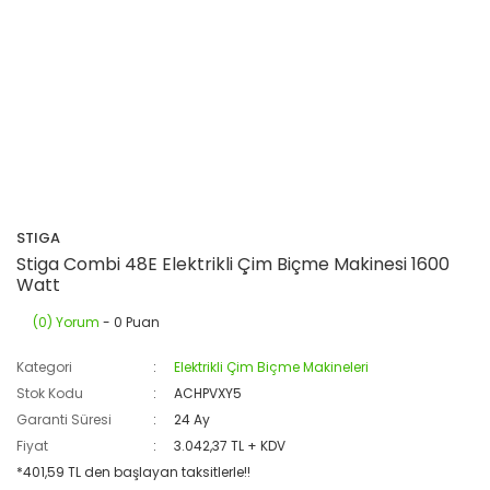
STIGA
Stiga Combi 48E Elektrikli Çim Biçme Makinesi 1600
Watt
(0) Yorum
- 0 Puan
Kategori
Elektrikli Çim Biçme Makineleri
Stok Kodu
ACHPVXY5
Garanti Süresi
24 Ay
Fiyat
3.042,37 TL + KDV
*401,59 TL den başlayan taksitlerle!!