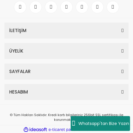
İLETİŞİM
ÜYELİK
SAYFALAR
HESABIM
© Tüm Hakları Saklıdır. Kredi kartı bilgileriniz 256bit SSL sertifikası ile
korunmaktadır.
Whatsapp'tan Bize Yazın
ile
ideasoft
e-