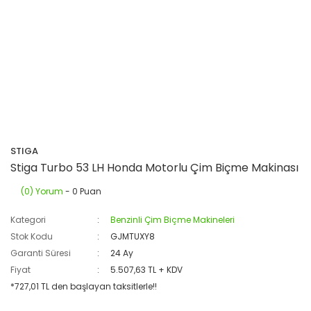
STIGA
Stiga Turbo 53 LH Honda Motorlu Çim Biçme Makinası
(0) Yorum
- 0 Puan
Kategori
Benzinli Çim Biçme Makineleri
Stok Kodu
GJMTUXY8
Garanti Süresi
24 Ay
Fiyat
5.507,63 TL + KDV
*727,01 TL den başlayan taksitlerle!!