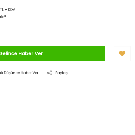
 TL + KDV
le!!
Gelince Haber Ver
atı Düşünce Haber Ver
Paylaş