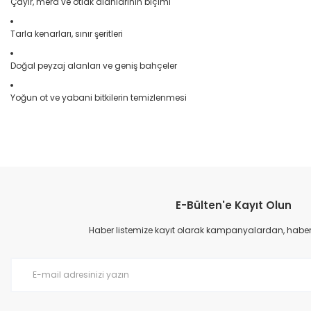
Çayır, mera ve otlak alanlarının biçimi
Tarla kenarları, sınır şeritleri
Doğal peyzaj alanları ve geniş bahçeler
Yoğun ot ve yabani bitkilerin temizlenmesi
Bu ürünün fiyat bilgisi, resim, ürün açıklamalarında ve diğer konular
Görüş ve önerileriniz için teşekkür ederiz.
E-Bülten'e Kayıt Olun
Ürün resmi kalitesiz, bozuk veya görüntülenemiyor.
Ürün açıklamasında eksik bilgiler bulunuyor.
Haber listemize kayıt olarak kampanyalardan, haberda
Ürün bilgilerinde hatalar bulunuyor.
Ürün fiyatı diğer sitelerden daha pahalı.
Bu ürüne benzer farklı alternatifler olmalı.