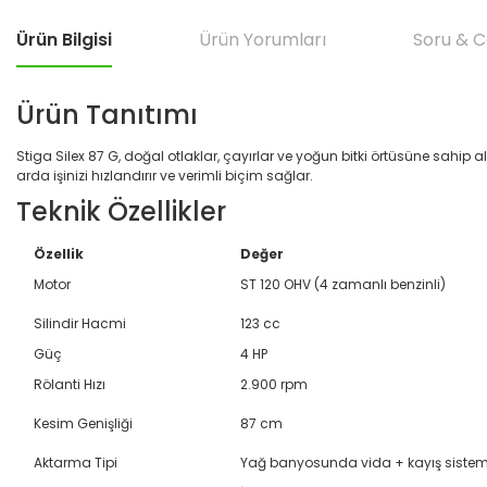
Ürün Bilgisi
Ürün Yorumları
Soru & 
Ürün Tanıtımı
Stiga Silex 87 G, doğal otlaklar, çayırlar ve yoğun bitki örtüsüne sahip 
arda işinizi hızlandırır ve verimli biçim sağlar.
Teknik Özellikler
Özellik
Değer
Motor
ST 120 OHV (4 zamanlı benzinli)
Silindir Hacmi
123 cc
Güç
4 HP
Rölanti Hızı
2.900 rpm
Kesim Genişliği
87 cm
Aktarma Tipi
Yağ banyosunda vida + kayış sistem