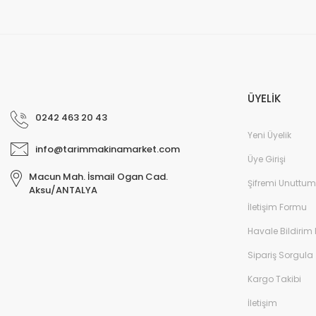
ÜYELİK
0242 463 20 43
Yeni Üyelik
info@tarimmakinamarket.com
Üye Girişi
Macun Mah. İsmail Ogan Cad.
Şifremi Unuttum
Aksu/ANTALYA
İletişim Formu
Havale Bildirim
Sipariş Sorgula
Kargo Takibi
İletişim