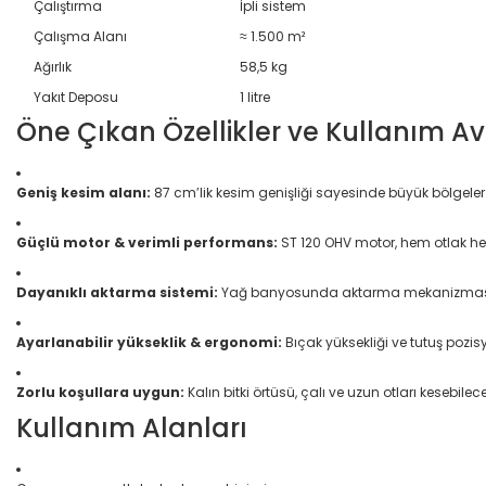
Çalıştırma
İpli sistem
Çalışma Alanı
≈ 1.500 m²
Ağırlık
58,5 kg
Yakıt Deposu
1 litre
Öne Çıkan Özellikler ve Kullanım Av
Geniş kesim alanı:
87 cm’lik kesim genişliği sayesinde büyük bölgeler 
Güçlü motor & verimli performans:
ST 120 OHV motor, hem otlak he
Dayanıklı aktarma sistemi:
Yağ banyosunda aktarma mekanizması,
Ayarlanabilir yükseklik & ergonomi:
Bıçak yüksekliği ve tutuş pozis
Zorlu koşullara uygun:
Kalın bitki örtüsü, çalı ve uzun otları kesebilec
Kullanım Alanları