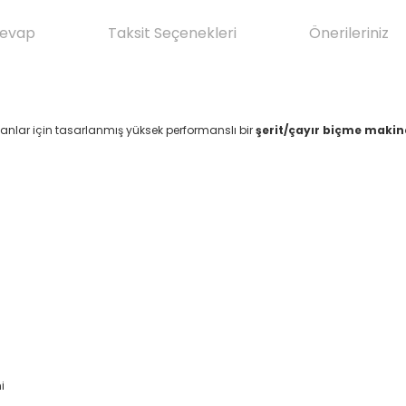
Cevap
Taksit Seçenekleri
Önerileriniz
alanlar için tasarlanmış yüksek performanslı bir
şerit/çayır biçme makin
i