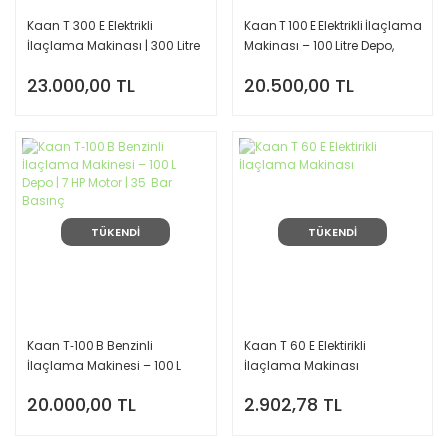
Kaan T 300 E Elektrikli
Kaan T 100 E Elektrikli İlaçlama
İlaçlama Makinası | 300 Litre
Makinası – 100 Litre Depo,
- Yüksek Basınçlı Bahçe ve
1.5 HP Motor, 35 Bar Basınç
23.000,00 TL
20.500,00 TL
Tarla İlaçlama
TÜKENDİ
TÜKENDİ
Kaan T‑100 B Benzinli
Kaan T 60 E Elektirikli
İlaçlama Makinesi – 100 L
İlaçlama Makinası
Depo | 7 HP Motor | 35 Bar
20.000,00 TL
2.902,78 TL
Basınç