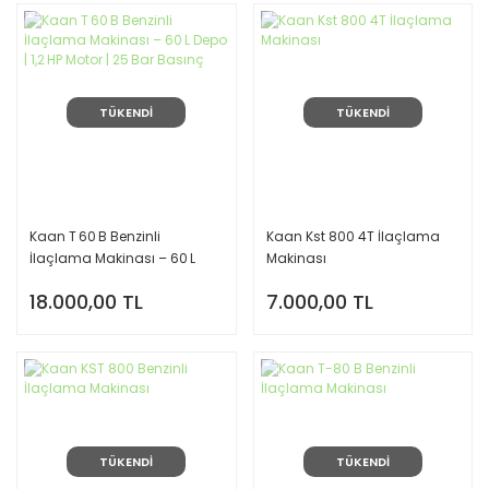
TÜKENDİ
TÜKENDİ
Kaan T 60 B Benzinli
Kaan Kst 800 4T İlaçlama
İlaçlama Makinası – 60 L
Makinası
Depo | 1,2 HP Motor | 25 Bar
18.000,00 TL
7.000,00 TL
Basınç
TÜKENDİ
TÜKENDİ