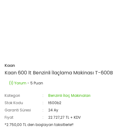
Kaan
Kaan 600 lt Benzinli İlaçlama Makinası T-600B
(1) Yorum
- 5 Puan
Kategori
Benzinli İlaç Makinaları
Stok Kodu
t600b2
Garanti Süresi
24 Ay
Fiyat
22.727,27 TL + KDV
*2.750,00 TL den başlayan taksitlerle!!