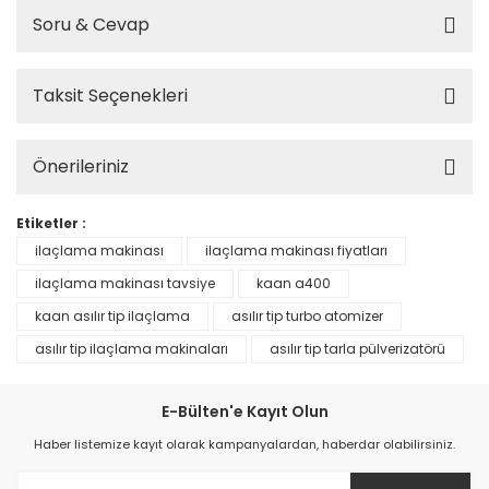
Soru & Cevap
Taksit Seçenekleri
Önerileriniz
Etiketler :
ilaçlama makinası
ilaçlama makinası fiyatları
ilaçlama makinası tavsiye
kaan a400
kaan asılır tip ilaçlama
asılır tip turbo atomizer
asılır tip ilaçlama makinaları
asılır tip tarla pülverizatörü
E-Bülten'e Kayıt Olun
Haber listemize kayıt olarak kampanyalardan, haberdar olabilirsiniz.