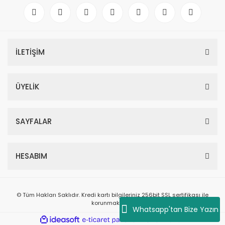
İLETİŞİM
ÜYELİK
SAYFALAR
HESABIM
© Tüm Hakları Saklıdır. Kredi kartı bilgileriniz 256bit SSL sertifikası ile
korunmaktadır.
Whatsapp'tan Bize Yazın
ile
ideasoft
e-