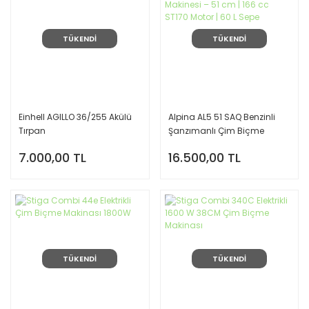
TÜKENDİ
TÜKENDİ
Einhell AGILLO 36/255 Akülü
Alpina AL5 51 SAQ Benzinli
Tırpan
Şanzımanlı Çim Biçme
Makinesi – 51 cm | 166 cc
7.000,00 TL
16.500,00 TL
ST170 Motor | 60 L Sepe
TÜKENDİ
TÜKENDİ