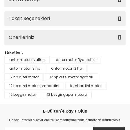
Taksit Seçenekleri
Önerileriniz
Etiketler :
antor motor fiyatları
antor motor fiyat listesi
antor motor 13 hp
antor motor 12 hp
12 hp dizel motor
12 hp dizel motor fiyatları
12 hp dizel motor lombardini
lombardini motor
12 beygir motor
12 beygir çapa motoru
E-Bülten'e Kayıt Olun
Haber listemize kayıt olarak kampanyalardan, haberdar olabilirsiniz.