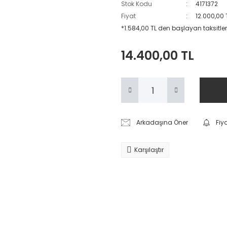
Stok Kodu
4171372
Fiyat
12.000,00 
*1.584,00 TL den başlayan taksitlerl
14.400,00 TL
Arkadaşına Öner
Fiy
Karşılaştır