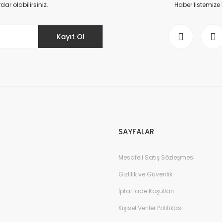
r olabilirsiniz.
Haber listemize
Kayıt Ol
Gönder
SAYFALAR
Mesafeli Satış Sözleşmesi
Gizlilik ve Güvenlik
İptal İade Koşullari
Kişisel Veriler Politikası