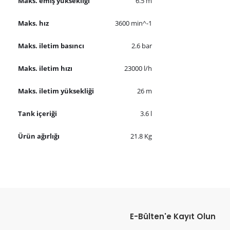
Maks. emiş yüksekliği
6.5 m
Maks. hız
3600 min^-1
Maks. iletim basıncı
2.6 bar
Maks. iletim hızı
23000 l/h
Maks. iletim yüksekliği
26 m
Tank içeriği
3.6 l
Ürün ağırlığı
21.8 Kg
Bu ürünün fiyat bilgisi, resim, ürün açıklamalarında ve diğer konular
Görüş ve önerileriniz için teşekkür ederiz.
E-Bülten'e Kayıt Olun
Ürün resmi kalitesiz, bozuk veya görüntülenemiyor.