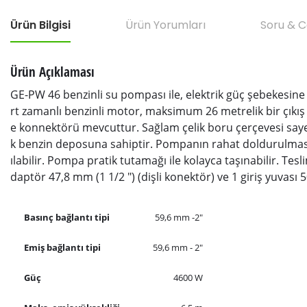
Ürün Bilgisi
Ürün Yorumları
Soru & 
Ürün Açıklaması
GE-PW 46 benzinli su pompası ile, elektrik güç şebekesine 
rt zamanlı benzinli motor, maksimum 26 metrelik bir çıkış
e konnektörü mevcuttur. Sağlam çelik boru çerçevesi sayes
k benzin deposuna sahiptir. Pompanın rahat doldurulması
ılabilir. Pompa pratik tutamağı ile kolayca taşınabilir. Tes
daptör 47,8 mm (1 1/2 ") (dişli konektör) ve 1 giriş yuvası 
Basınç bağlantı tipi
59,6 mm -2"
Emiş bağlantı tipi
59,6 mm - 2"
Güç
4600 W