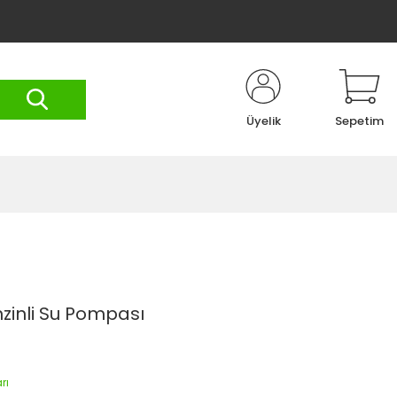
Üyelik
Sepetim
zinli Su Pompası
rı