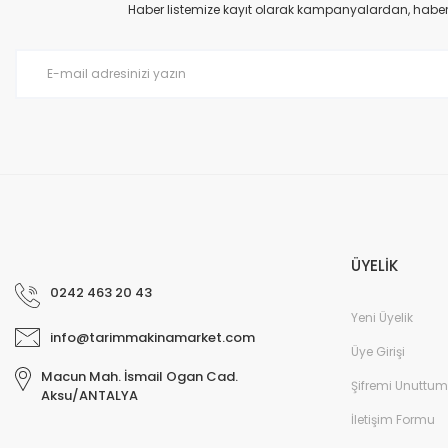
Ürün açıklamasında eksik bilgiler bulunuyor.
Haber listemize kayıt olarak kampanyalardan, haberda
Ürün bilgilerinde hatalar bulunuyor.
Ürün fiyatı diğer sitelerden daha pahalı.
Bu ürüne benzer farklı alternatifler olmalı.
ÜYELİK
0242 463 20 43
Yeni Üyelik
info@tarimmakinamarket.com
Üye Girişi
Macun Mah. İsmail Ogan Cad.
Şifremi Unuttum
Aksu/ANTALYA
İletişim Formu