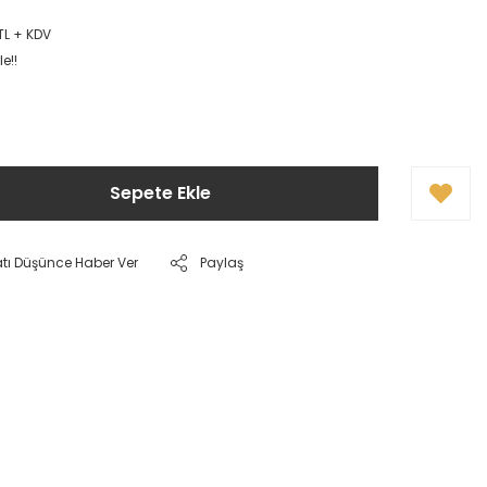
TL + KDV
e!!
Sepete Ekle
atı Düşünce Haber Ver
Paylaş