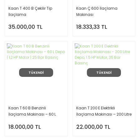
Kaan T 400 B Çekilir Tip
Kaan Ç 600 İlaçlama
İlaçlama
Makinası
35.000,00 TL
18.333,33 TL
TÜKENDİ
TÜKENDİ
Kaan T 60 B Benzinli
Kaan T 200 E Elektrikli
İlaçlama Makinası – 60 L
İlaçlama Makinası – 200 Litre
Depo | 1,2 HP Motor | 25 Bar
Depo, 1.5 HP Motor, 35 Bar
18.000,00 TL
22.000,00 TL
Basınç
Basınç