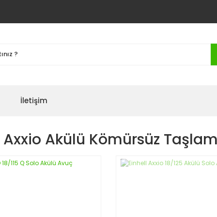
İletişim
l Axxio Akülü Kömürsüz Taşla