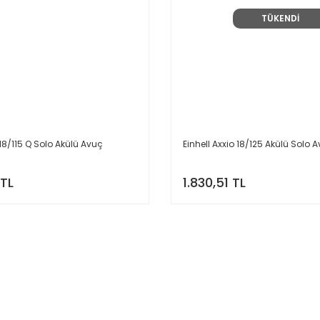
TÜKENDİ
 18/115 Q Solo Akülü Avuç
Einhell Axxio 18/125 Akülü Solo
 TL
1.830,51 TL