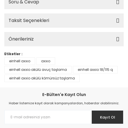
Soru & Cevap
Taksit Seçenekleri
Önerileriniz
Etiketler :
einhell axxıo
axxıo
einhell axxio akülü avuç taşlama
einhell axxio 18/115 q
einhell axxio akülü kömürsüz taşlama
E-Bülten'e Kayıt Olun
Haber listemize kayıt olarak kampanyalardan, haberdar olabilirsiniz.
Kayıt Ol