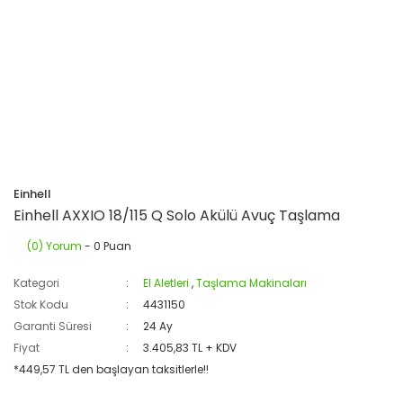
Einhell
Einhell AXXIO 18/115 Q Solo Akülü Avuç Taşlama
(0) Yorum
- 0 Puan
Kategori
El Aletleri
,
Taşlama Makinaları
Stok Kodu
4431150
Garanti Süresi
24 Ay
Fiyat
3.405,83 TL + KDV
*449,57 TL den başlayan taksitlerle!!