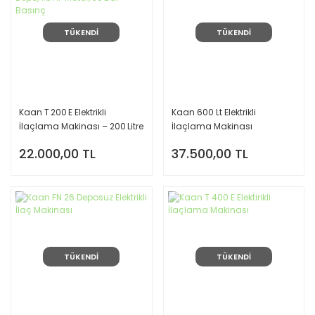
TÜKENDİ
TÜKENDİ
Kaan T 200 E Elektrikli
Kaan 600 Lt Elektrikli
İlaçlama Makinası – 200 Litre
İlaçlama Makinası
Depo, 1.5 HP Motor, 35 Bar
22.000,00 TL
37.500,00 TL
Basınç
TÜKENDİ
TÜKENDİ