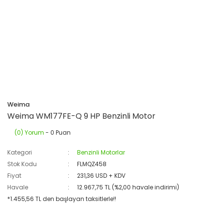
Weima
Weima WM177FE-Q 9 HP Benzinli Motor
(0) Yorum
- 0 Puan
Kategori
Benzinli Motorlar
Stok Kodu
FLMQZ458
Fiyat
231,36 USD + KDV
Havale
12.967,75 TL (%2,00 havale indirimi)
*1.455,56 TL den başlayan taksitlerle!!