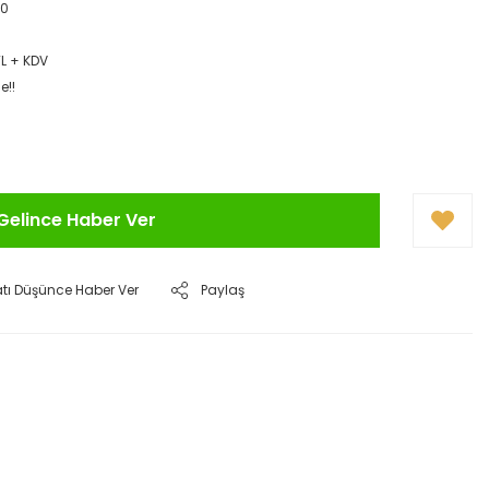
00
TL + KDV
e!!
Gelince Haber Ver
atı Düşünce Haber Ver
Paylaş