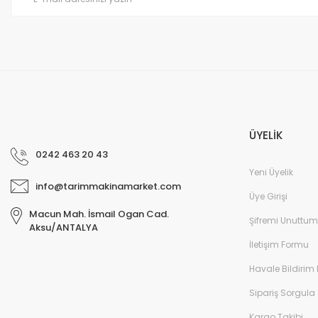
ÜYELİK
0242 463 20 43
Yeni Üyelik
info@tarimmakinamarket.com
Üye Girişi
Macun Mah. İsmail Ogan Cad.
Şifremi Unuttum
Aksu/ANTALYA
İletişim Formu
Havale Bildirim
Sipariş Sorgula
Kargo Takibi