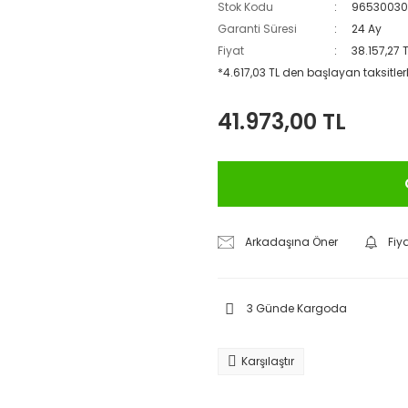
Stok Kodu
9653003
Garanti Süresi
24 Ay
Fiyat
38.157,27 
*4.617,03 TL den başlayan taksitlerl
41.973,00 TL
Arkadaşına Öner
Fiy
3 Günde Kargoda
Karşılaştır