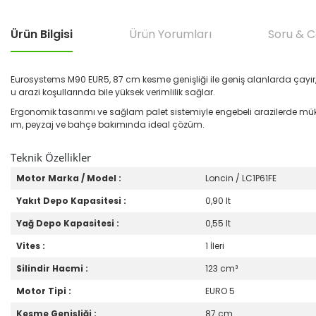
Ürün Bilgisi
Ürün Yorumları
Soru & 
Eurosystems M90 EUR5, 87 cm kesme genişliği ile geniş alanlarda çayır,
u arazi koşullarında bile yüksek verimlilik sağlar.
Ergonomik tasarımı ve sağlam palet sistemiyle engebeli arazilerde mükem
ım, peyzaj ve bahçe bakımında ideal çözüm.
Teknik Özellikler
Motor Marka / Model :
Loncin / LC1P61FE
Yakıt Depo Kapasitesi :
0,90 lt
Yağ Depo Kapasitesi :
0,55 lt
Vites :
1 İleri
Silindir Hacmi :
123 cm³
Motor Tipi :
EURO 5
Kesme Genişliği :
87 cm