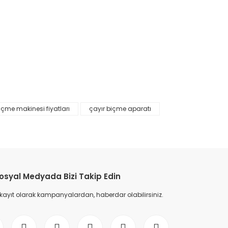
içme makinesi fiyatları
çayır biçme aparatı
etebilirsiniz.
osyal Medyada Bizi Takip Edin
 kayıt olarak kampanyalardan, haberdar olabilirsiniz.