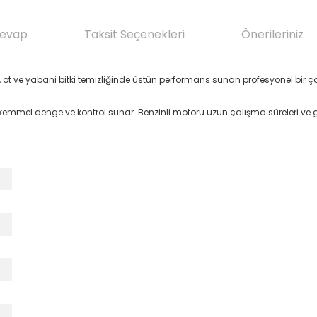
Cevap
Taksit Seçenekleri
Önerileriniz
 ot ve yabani bitki temizliğinde üstün performans sunan profesyonel bir ç
mel denge ve kontrol sunar. Benzinli motoru uzun çalışma süreleri ve güçl