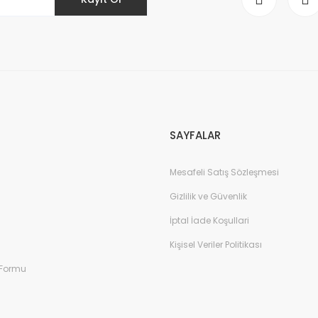
Gönder
SAYFALAR
Mesafeli Satış Sözleşmesi
Gizlilik ve Güvenlik
İptal İade Koşullari
Kişisel Veriler Politikası
 Formu