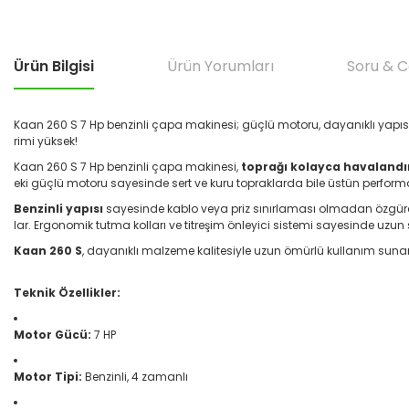
Ürün Bilgisi
Ürün Yorumları
Soru & 
Kaan 260 S 7 Hp benzinli çapa makinesi; güçlü motoru, dayanıklı yapıs
rimi yüksek!
Kaan 260 S 7 Hp benzinli çapa makinesi,
toprağı kolayca havalandır
eki güçlü motoru sayesinde sert ve kuru topraklarda bile üstün perfor
Benzinli yapısı
sayesinde kablo veya priz sınırlaması olmadan özgürce 
lar. Ergonomik tutma kolları ve titreşim önleyici sistemi sayesinde uzun 
Kaan 260 S
, dayanıklı malzeme kalitesiyle uzun ömürlü kullanım sunar. 
Teknik Özellikler:
Motor Gücü:
7 HP
Motor Tipi:
Benzinli, 4 zamanlı