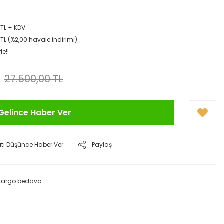
 TL + KDV
TL (%2,00 havale indirimi)
le!!
27.500,00 TL
Gelince Haber Ver
atı Düşünce Haber Ver
Paylaş
Kargo bedava