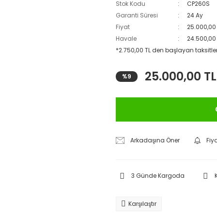
Stok Kodu
CP260S
Garanti Süresi
24 Ay
Fiyat
25.000,00
Havale
24.500,00 
*2.750,00 TL den başlayan taksitler
25.000,00 TL
%9
Arkadaşına Öner
Fiy
3 Günde Kargoda
Karşılaştır