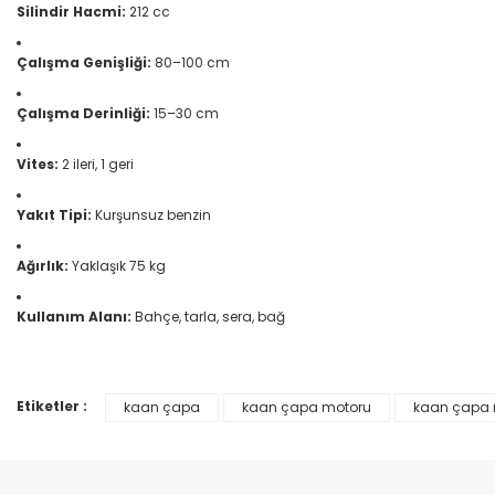
Silindir Hacmi:
212 cc
Çalışma Genişliği:
80–100 cm
Çalışma Derinliği:
15–30 cm
Vites:
2 ileri, 1 geri
Yakıt Tipi:
Kurşunsuz benzin
Ağırlık:
Yaklaşık 75 kg
Kullanım Alanı:
Bahçe, tarla, sera, bağ
Etiketler :
kaan çapa
kaan çapa motoru
kaan çapa 
Bu ürünün fiyat bilgisi, resim, ürün açıklamalarında ve diğer konular
Görüş ve önerileriniz için teşekkür ederiz.
Ürün resmi kalitesiz, bozuk veya görüntülenemiyor.