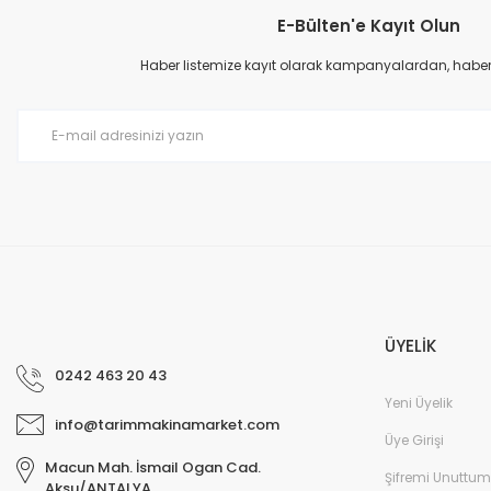
E-Bülten'e Kayıt Olun
Ürün açıklamasında eksik bilgiler bulunuyor.
Ürün bilgilerinde hatalar bulunuyor.
Haber listemize kayıt olarak kampanyalardan, haberda
Ürün fiyatı diğer sitelerden daha pahalı.
Bu ürüne benzer farklı alternatifler olmalı.
ÜYELİK
0242 463 20 43
Yeni Üyelik
info@tarimmakinamarket.com
Üye Girişi
Macun Mah. İsmail Ogan Cad.
Şifremi Unuttum
Aksu/ANTALYA