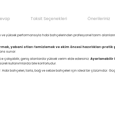
Cevap
Taksit Seçenekleri
Önerileriniz
ı ve yüksek performansıyla hobi bahçelerinden profesyonel tarım alanları
mak, yabani otları temizlemek ve ekim öncesi hazırlıkları pratik
mans sunar.
çalışabilir, geniş alanlarda yüksek verim elde edersiniz.
Ayarlanabilir 
süreli kullanımlarda bile konforludur.
Hobi bahçeleri, tarla, bağ ve sebze bahçeleri için ideal bir çözümdür. Güç,