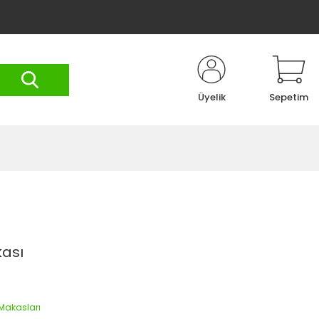
Üyelik
Sepetim
ası
akasları