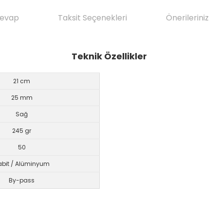
Cevap
Taksit Seçenekleri
Önerileriniz
Teknik Özellikler
21 cm
25 mm
Sağ
245 gr
50
abit / Alüminyum
By-pass