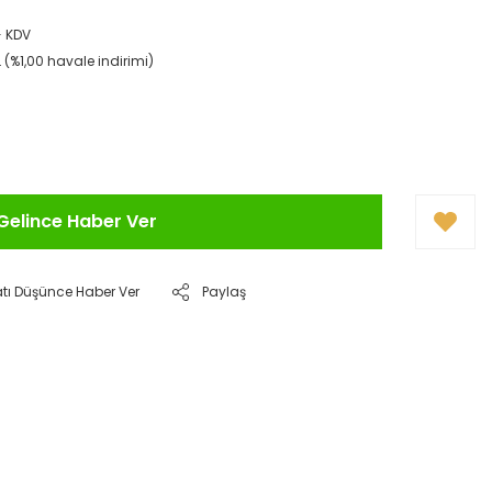
8
+ KDV
L (%1,00 havale indirimi)
Gelince Haber Ver
atı Düşünce Haber Ver
Paylaş