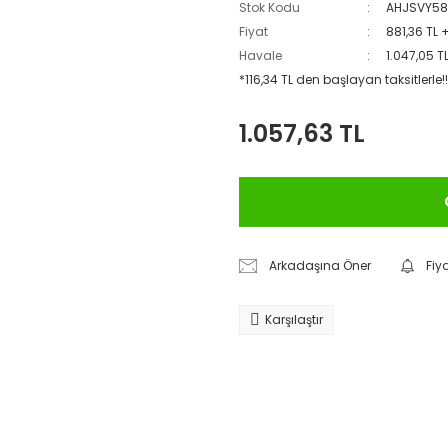
Stok Kodu
AHJSVY5
Fiyat
881,36 TL 
Havale
1.047,05 T
*116,34 TL den başlayan taksitlerle!!
1.057,63 TL
Arkadaşına Öner
Fiy
Karşılaştır