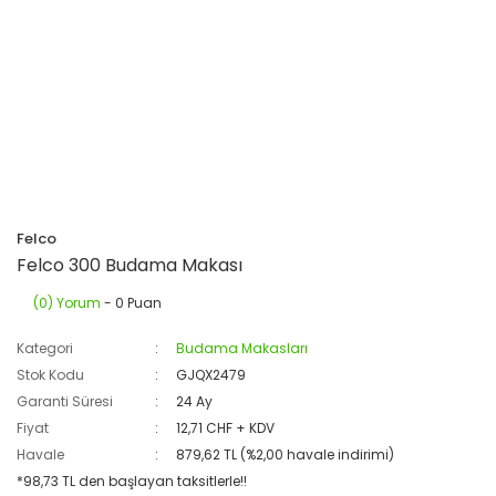
Felco
Felco 300 Budama Makası
(0) Yorum
- 0 Puan
Kategori
Budama Makasları
Stok Kodu
GJQX2479
Garanti Süresi
24 Ay
Fiyat
12,71 CHF + KDV
Havale
879,62 TL (%2,00 havale indirimi)
*98,73 TL den başlayan taksitlerle!!