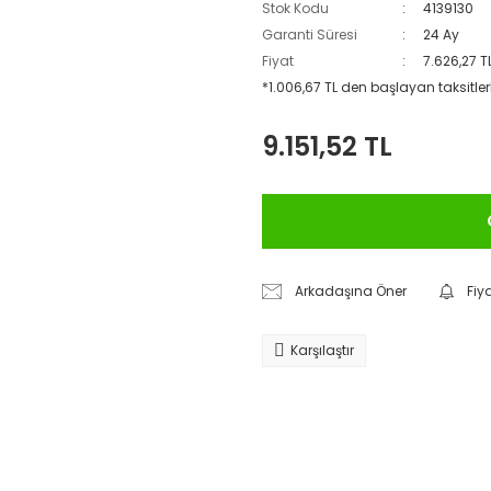
Stok Kodu
4139130
Garanti Süresi
24 Ay
Fiyat
7.626,27 T
*1.006,67 TL den başlayan taksitlerl
9.151,52 TL
Arkadaşına Öner
Fiy
Karşılaştır