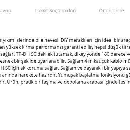
Cevap
Taksit Seçenekleri
Önerileriniz
ır yıkım işlerinde bile hevesli DIY meraklıları için ideal bir 
n yüksek kırma performansı garanti edilir, hepsi düşük titreşi
 sağlar. TP-DH 50'deki ek tutamak, dikey yönde 180 derece v
 esnek bir şekilde uyarlanabilir. Sağlam 4 m kauçuk kablo m
 50 için ek koruma sağlar. Sağlam ve dayanıklı bir yapıya sahi
sinde anında harekete hazırdır. Yumuşak başlatma fonksiyonu g
ir. Ürün, pratik bir taşıma ve depolama arabası içinde teslim