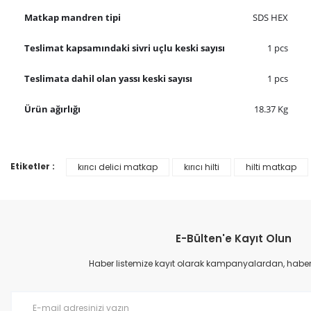
Matkap mandren tipi
SDS HEX
Teslimat kapsamındaki sivri uçlu keski sayısı
1 pcs
Teslimata dahil olan yassı keski sayısı
1 pcs
Ürün ağırlığı
18.37 Kg
Etiketler :
kırıcı delici matkap
kırıcı hilti
hilti matkap
Bu ürünün fiyat bilgisi, resim, ürün açıklamalarında ve diğer konular
Görüş ve önerileriniz için teşekkür ederiz.
Ürün resmi kalitesiz, bozuk veya görüntülenemiyor.
E-Bülten'e Kayıt Olun
Ürün açıklamasında eksik bilgiler bulunuyor.
Ürün bilgilerinde hatalar bulunuyor.
Haber listemize kayıt olarak kampanyalardan, haberda
Ürün fiyatı diğer sitelerden daha pahalı.
Bu ürüne benzer farklı alternatifler olmalı.