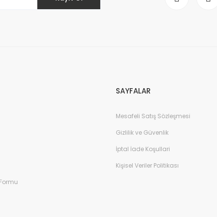
Gönder
SAYFALAR
Mesafeli Satış Sözleşmesi
Gizlilik ve Güvenlik
İptal İade Koşullari
Kişisel Veriler Politikası
 Formu