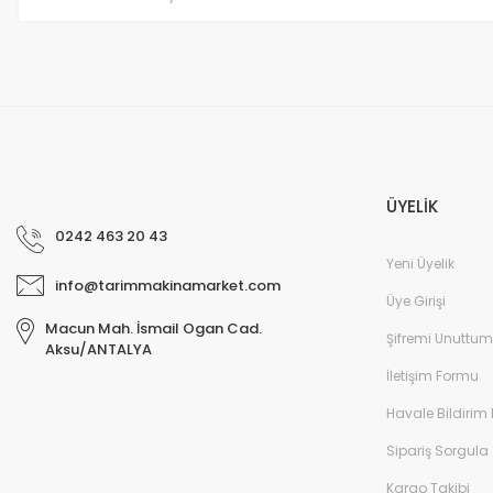
ÜYELİK
0242 463 20 43
Yeni Üyelik
info@tarimmakinamarket.com
Üye Girişi
Macun Mah. İsmail Ogan Cad.
Şifremi Unuttum
Aksu/ANTALYA
İletişim Formu
Havale Bildirim
Sipariş Sorgula
Kargo Takibi