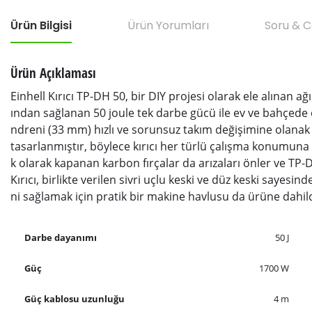
Ürün Bilgisi
Ürün Yorumları
Soru & 
Ürün Açıklaması
Einhell Kırıcı TP-DH 50, bir DIY projesi olarak ele alınan ağ
ından sağlanan 50 joule tek darbe gücü ile ev ve bahçede e
ndreni (33 mm) hızlı ve sorunsuz takım değişimine olanak
tasarlanmıştır, böylece kırıcı her türlü çalışma konumuna
k olarak kapanan karbon fırçalar da arızaları önler ve TP-DH
Kırıcı, birlikte verilen sivri uçlu keski ve düz keski saye
ni sağlamak için pratik bir makine havlusu da ürüne dahild
Darbe dayanımı
50 J
Güç
1700 W
Güç kablosu uzunluğu
4 m