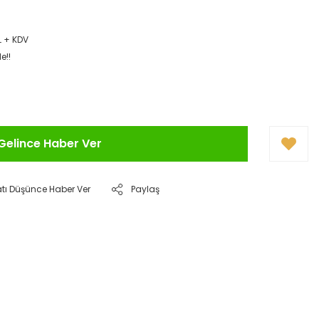
L + KDV
e!!
Gelince Haber Ver
atı Düşünce Haber Ver
Paylaş