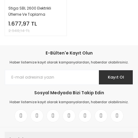
Stiga SBL 2600 Elektrikli
Üfleme Ve Toplama
Makinası
1.677,97 TL
2.948,14 TL
E-Bülten'e Kayıt Olun
Haber listemize kayıt olarak kampanyalardan, haberdar olabilirsiniz.
Kayıt Ol
Sosyal Medyada Bizi Takip Edin
Haber listemize kayıt olarak kampanyalardan, haberdar olabilirsiniz.