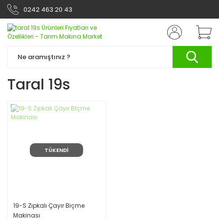
0242 463 20 43
Taral 19s
TÜKENDİ
19-S Zıpkalı Çayır Biçme
Makinası