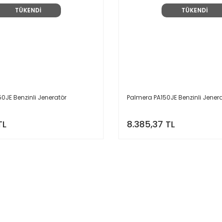
TÜKENDİ
TÜKENDİ
0JE Benzinli Jeneratör
Palmera PA150JE Benzinli Jener
TL
8.385,37 TL