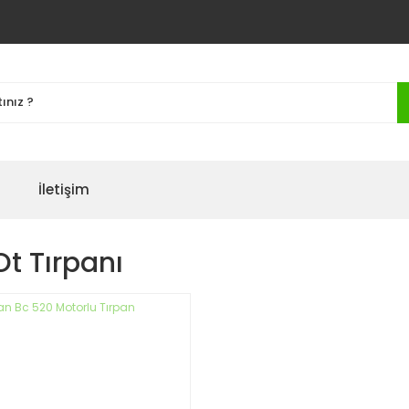
İletişim
t Tırpanı