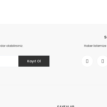
S
r olabilirsiniz.
Haber listemize
Kayıt Ol
SAYFALAR