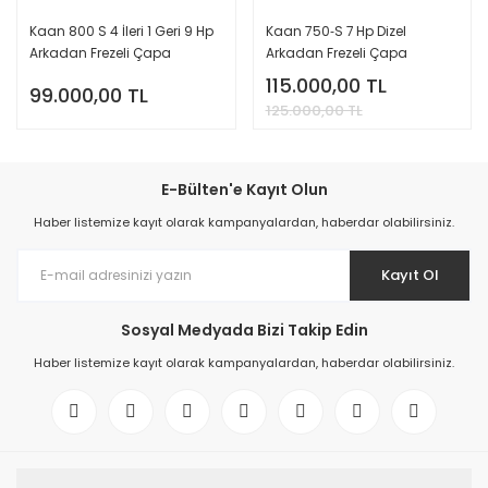
Kaan 800 S 4 İleri 1 Geri 9 Hp
Kaan 750‑S 7 Hp Dizel
Arkadan Frezeli Çapa
Arkadan Frezeli Çapa
Makinası
Makinası
115.000,00 TL
99.000,00 TL
125.000,00 TL
E-Bülten'e Kayıt Olun
Haber listemize kayıt olarak kampanyalardan, haberdar olabilirsiniz.
Kayıt Ol
Sosyal Medyada Bizi Takip Edin
Haber listemize kayıt olarak kampanyalardan, haberdar olabilirsiniz.