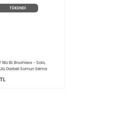
TÜKENDİ
 18Li BL Brushless - Solo,
ülü Darbeli Somun Sıkma
 TL