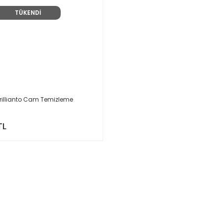
TÜKENDİ
 Brillianto Cam Temizleme
TL