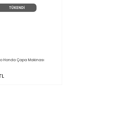
TÜKENDİ
Go Honda Çapa Makinası
TL