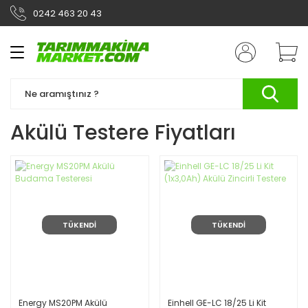
0242 463 20 43
Geri Dön
Geri Dön
Bahçe
Yapı Market
Çapa Makinaları
El Aletleri
İlaç Makinaları
Elektirikli El Aletleri
Akülü Testere Fiyatları
Çim Biçme Makineleri
Budama Aletleri
Toprak Burgusu
Motorlu Tırpanlar
Ağaç Kesme Makinaları
TÜKENDİ
TÜKENDİ
Yedek Parçalar
Aksesuarlar
Energy MS20PM Akülü
Einhell GE-LC 18/25 Li Kit
Akülü Ürünler