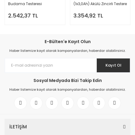
Budama Testeresi
(1x3,0Ah) Akülü Zincirli Testere
Çit Biçme Makinaları
2.542,37 TL
3.354,92 TL
Güç Ürünleri
Hasat Makinaları
E-Bülten'e Kayıt Olun
Hayvan Kırkma Makineleri
Haber listemize kayıt olarak kampanyalardan, haberdar olabilirsiniz.
Jeneratörler
Kayıt Ol
Kamp Ekipmanları
Sosyal Medyada Bizi Takip Edin
Patpatlar
Haber listemize kayıt olarak kampanyalardan, haberdar olabilirsiniz.
Sera Malzemeleri
Su Motorları
Traktörler
İLETİŞİM
Yağ