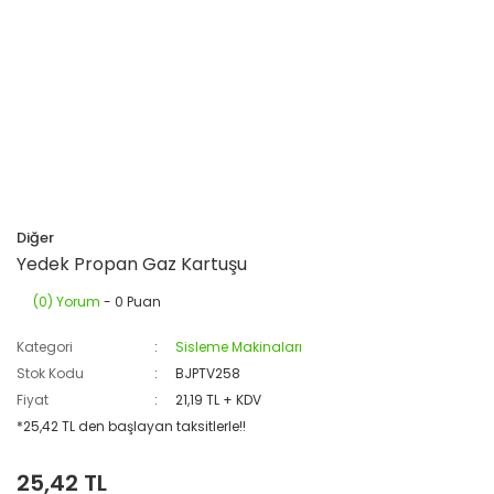
Diğer
Yedek Propan Gaz Kartuşu
(0) Yorum
- 0 Puan
Kategori
Sisleme Makinaları
Stok Kodu
BJPTV258
Fiyat
21,19 TL + KDV
*25,42 TL den başlayan taksitlerle!!
25,42 TL