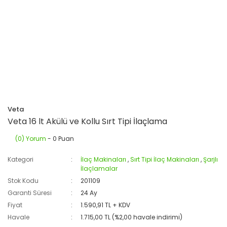
Veta
Veta 16 lt Akülü ve Kollu Sırt Tipi İlaçlama
(0) Yorum
- 0 Puan
Kategori
İlaç Makinaları
,
Sırt Tipi İlaç Makinaları
,
Şarjlı
İlaçlamalar
Stok Kodu
201109
Garanti Süresi
24 Ay
Fiyat
1.590,91 TL + KDV
Havale
1.715,00 TL (%2,00 havale indirimi)