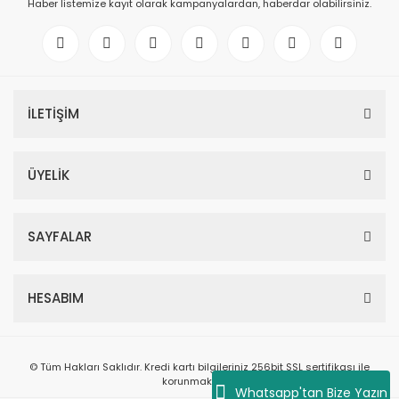
Haber listemize kayıt olarak kampanyalardan, haberdar olabilirsiniz.
İLETİŞİM
ÜYELİK
SAYFALAR
HESABIM
© Tüm Hakları Saklıdır. Kredi kartı bilgileriniz 256bit SSL sertifikası ile
korunmaktadır.
Whatsapp'tan Bize Yazın