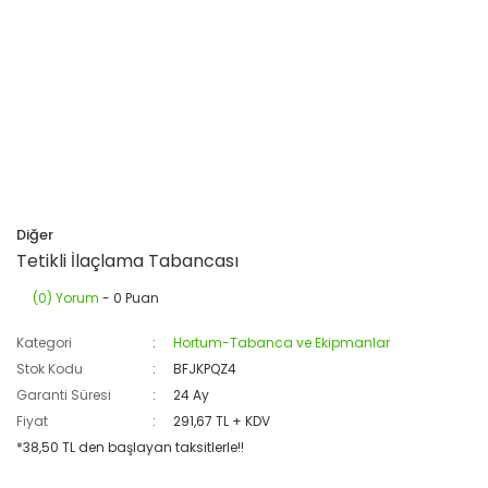
Diğer
Tetikli İlaçlama Tabancası
(0) Yorum
- 0 Puan
Kategori
Hortum-Tabanca ve Ekipmanlar
Stok Kodu
BFJKPQZ4
Garanti Süresi
24 Ay
Fiyat
291,67 TL + KDV
*38,50 TL den başlayan taksitlerle!!