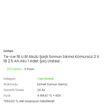
Einhell
Te-cw 18 Li Bl Akülü Şarjlı Somun Sıkma Kömürsüz 2 X
18 2.5 Ah Akü 1 Adet Şarj Ünitesi
(0) Yorum
- 0 Puan
Kategori
Yapı Market
Stok Kodu
Einhell Somun Sıkma
Garanti Süresi
24 Ay
Fiyat
4.166,67 TL + KDV
*550,00 TL den başlayan taksitlerle!!