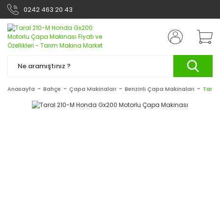
0242 463 20 43
Anasayfa
Bahçe
Çapa Makinaları
Benzinli Çapa Makinaları
Taral