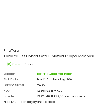
Pmg Taral
Taral 210-M Honda Gx200 Motorlu Çapa Makinası
(0) Yorum
- 0 Puan
Kategori
Benzinli Çapa Makinaları
Stok Kodu
taral210m-hondagx200
Garanti Süresi
24 Ay
Fiyat
12.268,52 TL + KDV
Havale
13.225,46 TL (%2,00 havale indirimi)
*1.484,49 TL den başlayan taksitlerle!!