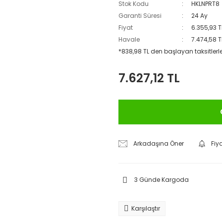
Stok Kodu
HKLNPRT8
Garanti Süresi
24 Ay
Fiyat
6.355,93 T
Havale
7.474,58 T
*838,98 TL den başlayan taksitlerle
7.627,12 TL
Arkadaşına Öner
Fiy
3 Günde Kargoda
Karşılaştır