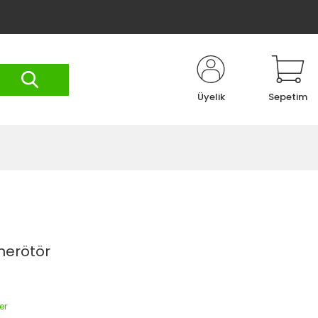
Üyelik
Sepetim
nerötör
er