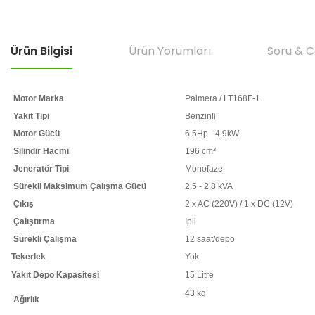
Ürün Bilgisi
Ürün Yorumları
Soru & 
Motor Marka
Palmera / LT168F-1
Yakıt Tipi
Benzinli
Motor Gücü
6.5Hp - 4.9kW
Silindir Hacmi
196 cm³
Jeneratör Tipi
Monofaze
Sürekli Maksimum Çalışma Gücü
2.5 - 2.8 kVA
Çıkış
2 x AC (220V) / 1 x DC (12V)
Çalıştırma
İpli
Sürekli Çalışma
12 saat/depo
Tekerlek
Yok
Yakıt Depo Kapasitesi
15 Litre
43 kg
Ağırlık