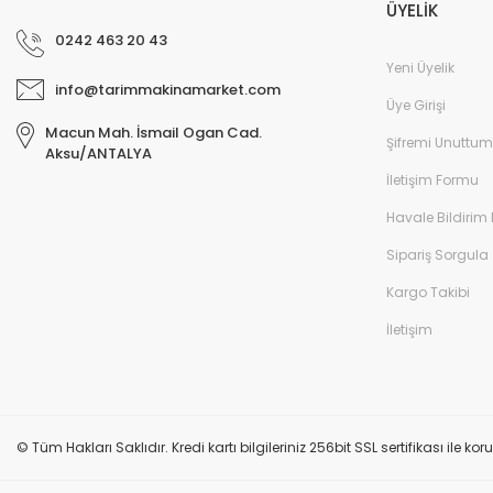
ÜYELİK
0242 463 20 43
Yeni Üyelik
info@tarimmakinamarket.com
Üye Girişi
Macun Mah. İsmail Ogan Cad.
Şifremi Unuttum
Aksu/ANTALYA
İletişim Formu
Havale Bildirim
Sipariş Sorgula
Kargo Takibi
İletişim
© Tüm Hakları Saklıdır. Kredi kartı bilgileriniz 256bit SSL sertifikası ile k