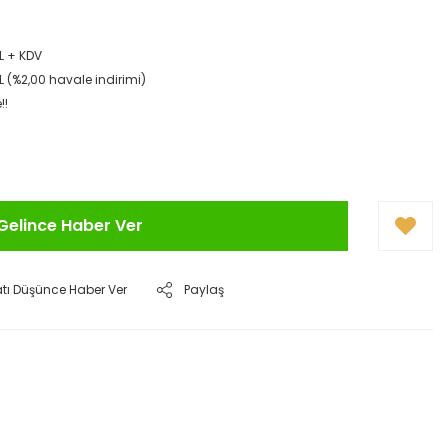
L + KDV
L (%2,00 havale indirimi)
!!
Gelince Haber Ver
atı Düşünce Haber Ver
Paylaş