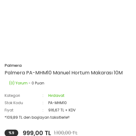
Palmera
Palmera PA-MHM10 Manuel Hortum Makarası 10M
(0) Yorum
- 0 Puan
Kategori
Hırdavat
Stok Kodu
PA-MHM10
Fiyat
916,67 TL + KDV
*109,89 TL den başlayan taksitlerle!!
999,00 TL
1.100,00 TL
%9