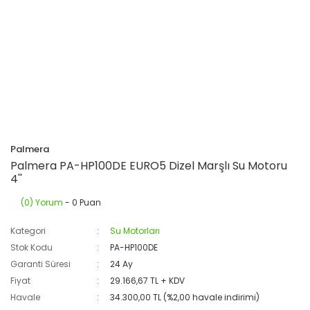
Palmera
Palmera PA-HP100DE EURO5 Dizel Marşlı Su Motoru
4''
(0) Yorum
- 0 Puan
Kategori
Su Motorları
Stok Kodu
PA-HP100DE
Garanti Süresi
24 Ay
Fiyat
29.166,67 TL + KDV
Havale
34.300,00 TL (%2,00 havale indirimi)