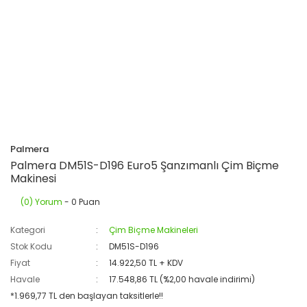
Palmera
Palmera DM51S-D196 Euro5 Şanzımanlı Çim Biçme
Makinesi
(0) Yorum
- 0 Puan
Kategori
Çim Biçme Makineleri
Stok Kodu
DM51S-D196
Fiyat
14.922,50 TL + KDV
Havale
17.548,86 TL (%2,00 havale indirimi)
*1.969,77 TL den başlayan taksitlerle!!