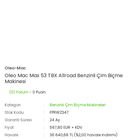
Oleo-Mac
Oleo Mac Max 53 TBX Allroad Benzinli Çim Biçme
Makinesi
(0) Yorum
- 0 Puan
Kategori
Benzinli Çim Biçme Makineleri
Stok Kodu
FPRWZ347
Garanti Süresi
24 Ay
Fiyat
567,80 EUR + KDV
Havale
36.640,68 TL (%2,00 havale indirimi)