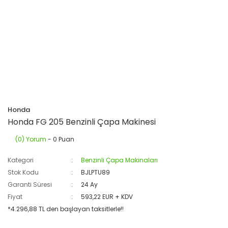
Honda
Honda FG 205 Benzinli Çapa Makinesi
(0) Yorum
- 0 Puan
Kategori
Benzinli Çapa Makinaları
Stok Kodu
BJLPTU89
Garanti Süresi
24 Ay
Fiyat
593,22 EUR + KDV
*4.296,88 TL den başlayan taksitlerle!!