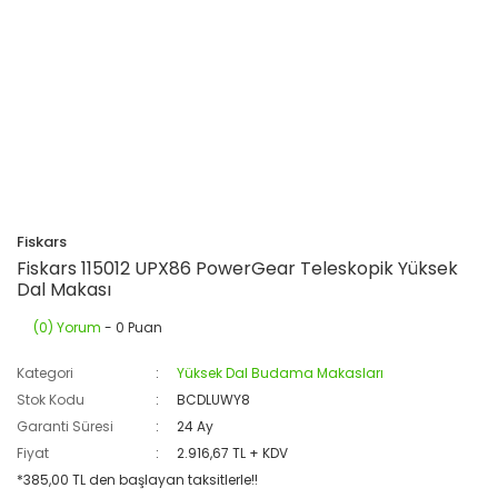
Fiskars
Fiskars 115012 UPX86 PowerGear Teleskopik Yüksek
Dal Makası
(0) Yorum
- 0 Puan
Kategori
Yüksek Dal Budama Makasları
Stok Kodu
BCDLUWY8
Garanti Süresi
24 Ay
Fiyat
2.916,67 TL + KDV
*385,00 TL den başlayan taksitlerle!!