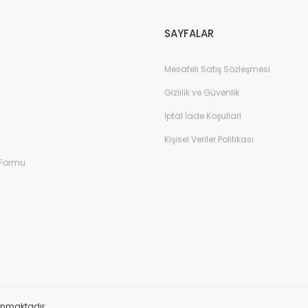
Gönder
SAYFALAR
Mesafeli Satış Sözleşmesi
Gizlilik ve Güvenlik
İptal İade Koşullari
Kişisel Veriler Politikası
 Formu
orunmaktadır.