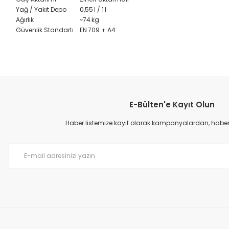
Yağ / Yakıt Depo
0,55 l / 1 l
Ağırlık
~74 kg
Güvenlik Standartı
EN 709 + A4
Bu ürünün fiyat bilgisi, resim, ürün açıklamalarında ve diğer konular
Görüş ve önerileriniz için teşekkür ederiz.
E-Bülten'e Kayıt Olun
Ürün resmi kalitesiz, bozuk veya görüntülenemiyor.
Ürün açıklamasında eksik bilgiler bulunuyor.
Haber listemize kayıt olarak kampanyalardan, haberda
Ürün bilgilerinde hatalar bulunuyor.
Ürün fiyatı diğer sitelerden daha pahalı.
Bu ürüne benzer farklı alternatifler olmalı.