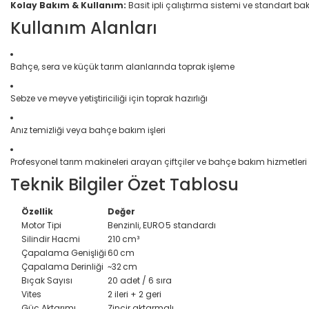
Kolay Bakım & Kullanım:
Basit ipli çalıştırma sistemi ve standart b
Kullanım Alanları
Bahçe, sera ve küçük tarım alanlarında toprak işleme
Sebze ve meyve yetiştiriciliği için toprak hazırlığı
Anız temizliği veya bahçe bakım işleri
Profesyonel tarım makineleri arayan çiftçiler ve bahçe bakım hizmetleri
Teknik Bilgiler Özet Tablosu
Özellik
Değer
Motor Tipi
Benzinli, EURO 5 standardı
Silindir Hacmi
210 cm³
Çapalama Genişliği
60 cm
Çapalama Derinliği
~32 cm
Bıçak Sayısı
20 adet / 6 sıra
Vites
2 ileri + 2 geri
Güç Aktarımı
Zincir aktarmalı