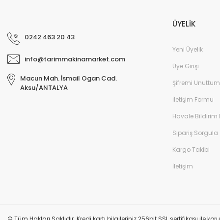
ÜYELİK
0242 463 20 43
Yeni Üyelik
info@tarimmakinamarket.com
Üye Girişi
Macun Mah. İsmail Ogan Cad.
Şifremi Unuttum
Aksu/ANTALYA
İletişim Formu
Havale Bildirim
Sipariş Sorgula
Kargo Takibi
İletişim
© Tüm Hakları Saklıdır. Kredi kartı bilgileriniz 256bit SSL sertifikası ile k