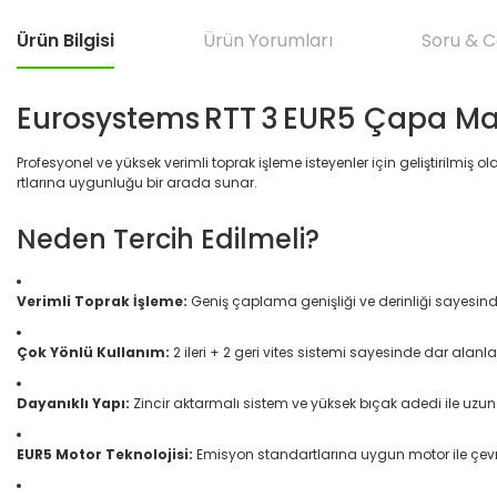
Ürün Bilgisi
Ürün Yorumları
Soru & 
Eurosystems RTT 3 EUR5 Çapa Ma
Profesyonel ve yüksek verimli toprak işleme isteyenler için geliştirilm
rtlarına uygunluğu bir arada sunar.
Neden Tercih Edilmeli?
Verimli Toprak İşleme:
Geniş çaplama genişliği ve derinliği sayesinde 
Çok Yönlü Kullanım:
2 ileri + 2 geri vites sistemi sayesinde dar al
Dayanıklı Yapı:
Zincir aktarmalı sistem ve yüksek bıçak adedi ile uzun
EUR5 Motor Teknolojisi:
Emisyon standartlarına uygun motor ile çevre 