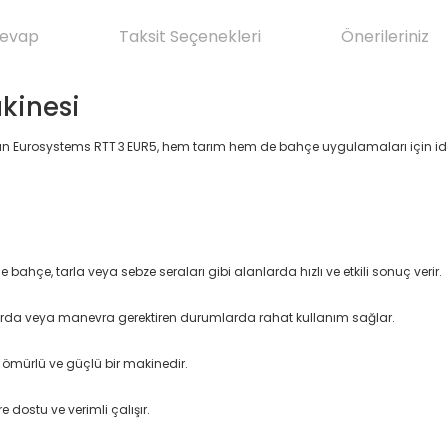
Cevap
Taksit Seçenekleri
Önerileriniz
kinesi
iş olan Eurosystems RTT 3 EUR5, hem tarım hem de bahçe uygulamaları için i
bahçe, tarla veya sebze seraları gibi alanlarda hızlı ve etkili sonuç verir.
anlarda veya manevra gerektiren durumlarda rahat kullanım sağlar.
 ömürlü ve güçlü bir makinedir.
dostu ve verimli çalışır.