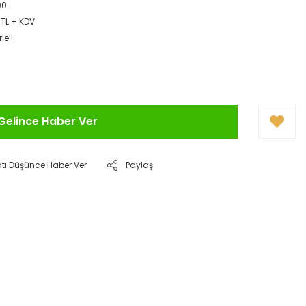
00
 TL + KDV
le!!
Gelince Haber Ver
atı Düşünce Haber Ver
Paylaş