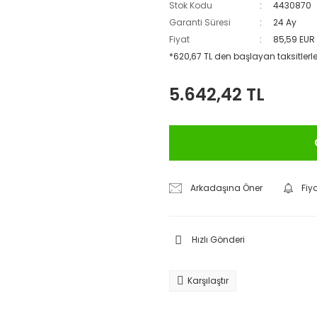
Stok Kodu
4430870
Garanti Süresi
24 Ay
Fiyat
85,59 EUR
*620,67 TL den başlayan taksitlerle
5.642,42 TL
Arkadaşına Öner
Fiy
Hızlı Gönderi
Karşılaştır