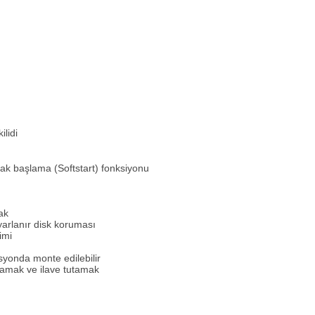
ak başlama (Softstart) fonksiyonu
ak
ayarlanır disk koruması
şimi
isyonda monte edilebilir
amak ve ilave tutamak