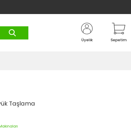
Üyelik
Sepetim
üyük Taşlama
akinaları