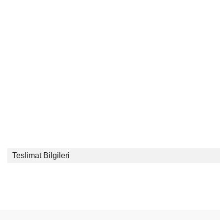
Teslimat Bilgileri
Bu ürünün fiyat bilgisi, resim, ürün açıklamalarında ve diğer konular
Görüş ve önerileriniz için teşekkür ederiz.