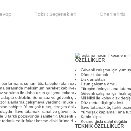
Cevap
Taksit Seçenekleri
Önerileriniz
ÖZELLİKLER
Güvenli çalışma için yumuş
Döner tutamak
Disk anahtarı
performans sunan, titiz talepleri olan uz
Uzun çalışma ömrü
şma sırasında maksimum hareket kabiliye
Titreşim önleyici ana tutam
ha az yorulma ile daha uzun çalışma imkanı
Güvenli çalışma için hızlı 
e adapte edilebilir. Sorunsuz ve güvenli ç
Mil kilidi ile kolay disk deği
sı zor alanlarda çalışmaya yardımcı müke
Düz metal dişli gövdesi
ine sahiptir. Yumuşak tutuş, titreşim önl
İlave tutamak üç farklı poz
laydır. İlave tutamak, rahat ve güvenli b
Yumuşak kaplamalı ana tut
 3 farklı pozisyonda sabitlenir. Düzenli
Kablo klipsi
le tedarik edilir fakat kesme diski ürüne d
Kesme diski dahil değildir
TEKNİK ÖZELLİKLER