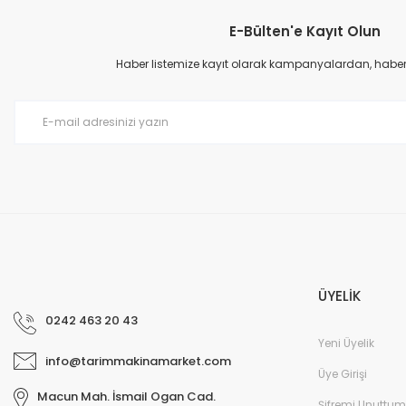
E-Bülten'e Kayıt Olun
Ürün resmi kalitesiz, bozuk veya görüntülenemiyor.
Ürün açıklamasında eksik bilgiler bulunuyor.
Haber listemize kayıt olarak kampanyalardan, haberda
Ürün bilgilerinde hatalar bulunuyor.
Ürün fiyatı diğer sitelerden daha pahalı.
Bu ürüne benzer farklı alternatifler olmalı.
ÜYELİK
0242 463 20 43
Yeni Üyelik
info@tarimmakinamarket.com
Üye Girişi
Macun Mah. İsmail Ogan Cad.
Şifremi Unuttum