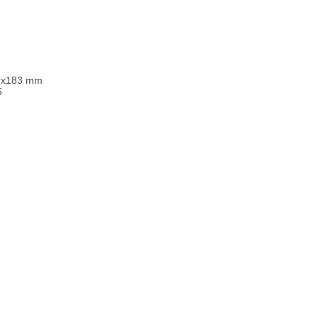
25x183 mm
5