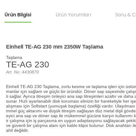
Ürün Bilgisi
Ürün Yorumları
Soru & 
Einhell TE-AG 230 mm 2350W Taşlama
Taşlama
TE-AG 230
Art. No: 4430870
Einhell TE-AG 230 Taşlama, zorlu kesme ve taşlama işleri için üstün 
manlar için sağlam ve güçlü bir üründür. Döner sap sayesinde çalı
ti sağlar. Ayrıca titreşim önleyici ana sap titreşimleri azaltır ve da
sunar. Hızlı ayarlanabilr disk koruması elinizin bir hareketiyle her iş
alışması için Softstart (yumuşak başlama) özelliği vardır. Ulaşılma
mmel güç aktarımı ve düşük titreşim sağlayan düz metal dişli gövdes
eyici ana sap ve döner sap ile mükemmel gücüne karşın kullanımı ko
ir çalışma için iş parçasına en uygun adaptasyonu sağlayacak şekilde
ve güvenli bir çalışma alanı için kablo klipsi bulunur. Disk anahtarı i
ahil değildir.