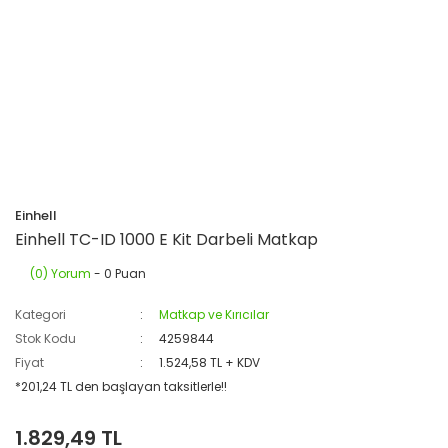
Einhell
Einhell TC-ID 1000 E Kit Darbeli Matkap
(0) Yorum
- 0 Puan
Kategori
Matkap ve Kırıcılar
Stok Kodu
4259844
Fiyat
1.524,58 TL + KDV
*201,24 TL den başlayan taksitlerle!!
1.829,49 TL