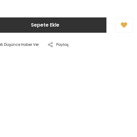
Sepete Ekle
atı Düşünce Haber Ver
Paylaş