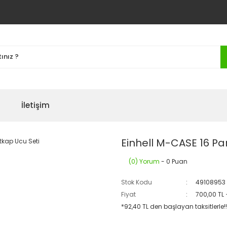
İletişim
Einhell M-CASE 16 Pa
(0) Yorum
- 0 Puan
Stok Kodu
49108953
Fiyat
700,00 TL
*92,40 TL den başlayan taksitlerle!!