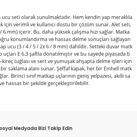
ap ucu seti olarak sunulmaktadır. Hem kendin yap meraklıla
için verimli ve kullanıcı dostu bir çözüm sunar. Alet seti,
 6 mm) içerir. Bu, daha yüksek çalışma hızı sağlar. Matka
r, doğru konumlandırma ve hassas delme sonuçları sağlayan
ucu (3 / 4 / 5 / 2x 6 / 8 mm) dahildir. Setteki duvar matk
uçları E 6.3 şaftla donatılmıştır ve bu sayede piyasada b
kireç tuğlası ve sert ve yumuşak ahşapta delme işleri için
 bir saklama alanı sunar. Şeffaf kapak, her bir Einhell matk
ar. Birinci sınıf matkap uçlarının geniş yelpazesi, akıllı sa
hassas bir şekilde gerçekleştirilebilir.
etebilirsiniz.
osyal Medyada Bizi Takip Edin