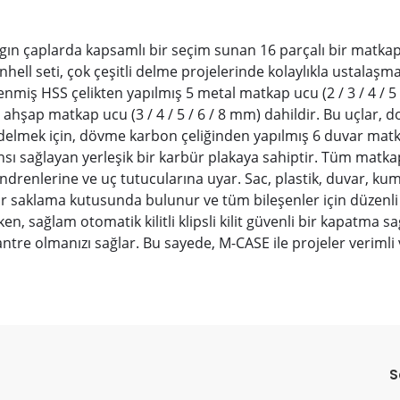
ygın çaplarda kapsamlı bir seçim sunan 16 parçalı bir matk
ll seti, çok çeşitli delme projelerinde kolaylıkla ustalaşmak 
iş HSS çelikten yapılmış 5 metal matkap ucu (2 / 3 / 4 / 5 /
5 ahşap matkap ucu (3 / 4 / 5 / 6 / 8 mm) dahildir. Bu uçla
elmek için, dövme karbon çeliğinden yapılmış 6 duvar matkap 
 sağlayan yerleşik bir karbür plakaya sahiptir. Tüm matkap 
enlerine ve uç tutucularına uyar. Sac, plastik, duvar, kum-
k bir saklama kutusunda bulunur ve tüm bileşenler için düzenli
, sağlam otomatik kilitli klipsli kilit güvenli bir kapatma sağl
e olmanızı sağlar. Bu sayede, M-CASE ile projeler verimli ve 
da yetersiz gördüğünüz noktaları öneri formunu kullanarak tarafımıza il
Ürün hakkında henüz soru sorulmamış.
Bu ürüne ilk yorumu siz yapın!
S
Yorum Yaz
Soru Sor