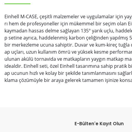
Einhell M-CASE, çeşitli malzemeler ve uygulamalar için ya
rı hem de profesyoneller için mükemmel bir seçim olan Einhe
kaymadan hassas delme sağlayan 135° yarık uçlu, haddelenm
p setine ayrıca, haddelenmiş karbon çeliğinden yapılmış 
bir merkezleme ucuna sahiptir. Duvar ve kum-kireç tuğla d
ap uçları, uzun kullanım ömrü ve yüksek kesme performansı
ulunan akülü tornavida ve matkapların yaygın matkap mandr
idealdir. Einhell seti, özel Einhell tasarımına sahip prati
ap ucunun hızlı ve kolay bir şekilde tanımlanmasını sağlarken
klama çözümüyle bir araya gelerek tamamen işinize konsantr
Bu ürünün fiyat bilgisi, resim, ürün açıklamalarında ve diğer konular
Görüş ve önerileriniz için teşekkür ederiz.
E-Bülten'e Kayıt Olun
Ürün resmi kalitesiz, bozuk veya görüntülenemiyor.