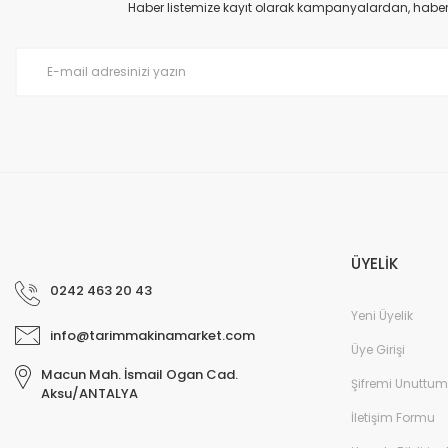
Ürün açıklamasında eksik bilgiler bulunuyor.
Haber listemize kayıt olarak kampanyalardan, haberda
Ürün bilgilerinde hatalar bulunuyor.
Ürün fiyatı diğer sitelerden daha pahalı.
Bu ürüne benzer farklı alternatifler olmalı.
ÜYELİK
0242 463 20 43
Yeni Üyelik
info@tarimmakinamarket.com
Üye Girişi
Macun Mah. İsmail Ogan Cad.
Şifremi Unuttum
Aksu/ANTALYA
İletişim Formu