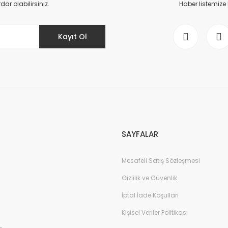
r olabilirsiniz.
Haber listemize
Kayıt Ol
Gönder
SAYFALAR
Mesafeli Satış Sözleşmesi
Gizlilik ve Güvenlik
İptal İade Koşullari
Kişisel Veriler Politikası