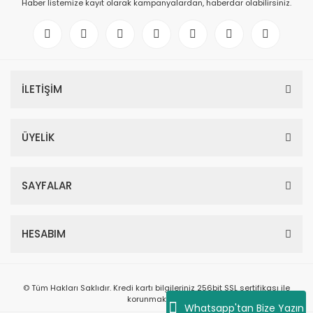
Haber listemize kayıt olarak kampanyalardan, haberdar olabilirsiniz.
İLETİŞİM
Einhell 4512042 PXC Starter Kit 18V 4.0 Ah Akü Şarj Cihazı
ÜYELİK
2.500,00 TL
SAYFALAR
HESABIM
© Tüm Hakları Saklıdır. Kredi kartı bilgileriniz 256bit SSL sertifikası ile
korunmaktadır.
Whatsapp'tan Bize Yazın