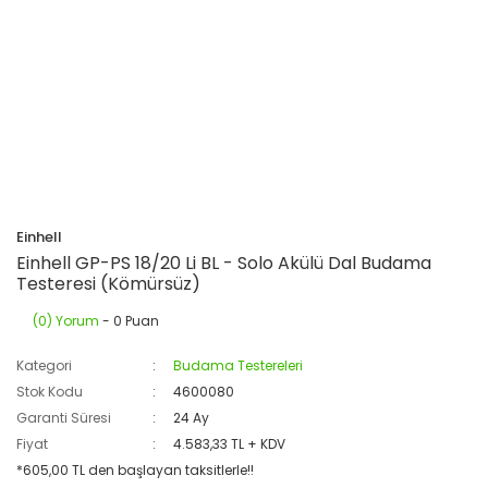
Einhell
Einhell GP-PS 18/20 Li BL - Solo Akülü Dal Budama
Testeresi (Kömürsüz)
(0) Yorum
- 0 Puan
Kategori
Budama Testereleri
Stok Kodu
4600080
Garanti Süresi
24 Ay
Fiyat
4.583,33 TL + KDV
*605,00 TL den başlayan taksitlerle!!