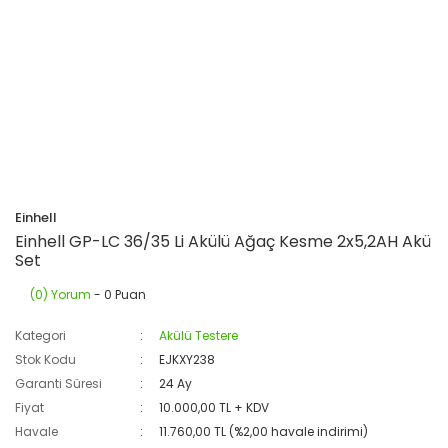
Einhell
Einhell GP-LC 36/35 Li Akülü Ağaç Kesme 2x5,2AH Akü
Set
(0) Yorum
- 0 Puan
Kategori
Akülü Testere
Stok Kodu
EJKXY238
Garanti Süresi
24 Ay
Fiyat
10.000,00 TL + KDV
Havale
11.760,00 TL (%2,00 havale indirimi)