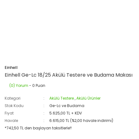
Einhell
Einhell Ge-Lc 18/25 Akülü Testere ve Budama Makası
(0) Yorum
- 0 Puan
Kategori
Akülü Testere
,
Akülü Ürünler
Stok Kodu
Ge-Lc ve Budama
Fiyat
5.625,00 TL + KDV
Havale
6.615,00 TL (%2,00 havale indirimi)
*742,50 TL den başlayan taksitlerle!!