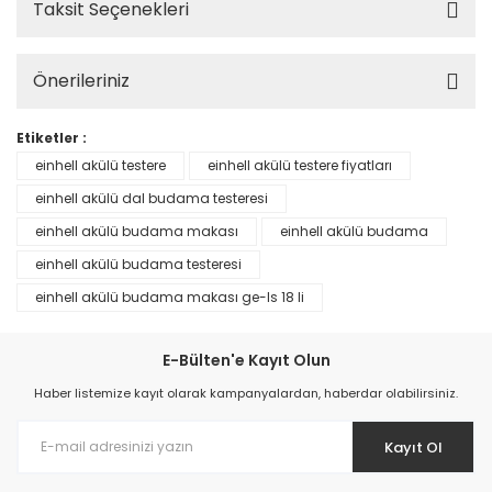
Taksit Seçenekleri
Önerileriniz
Etiketler :
einhell akülü testere
einhell akülü testere fiyatları
einhell akülü dal budama testeresi
einhell akülü budama makası
einhell akülü budama
einhell akülü budama testeresi
einhell akülü budama makası ge-ls 18 li
E-Bülten'e Kayıt Olun
Haber listemize kayıt olarak kampanyalardan, haberdar olabilirsiniz.
Kayıt Ol