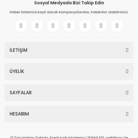
Sosyal Medyada Bizi Takip Edin
Haber listemize kayıt olarak kampanyalardan, haberdar olabilirsiniz.
İLETİŞİM
ÜYELİK
SAYFALAR
HESABIM
© Tüm Hakları Saklıdır. Kredi kartı bilgileriniz 256bit SSL sertifikası ile