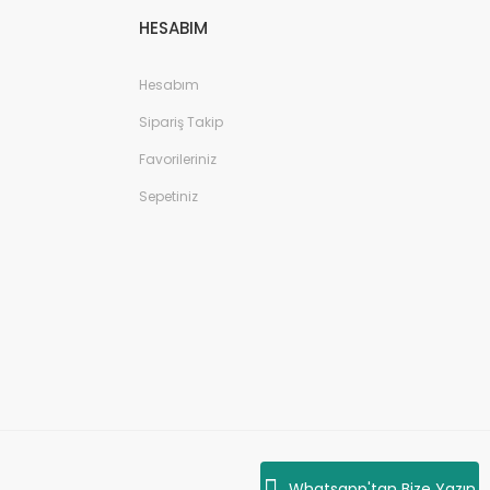
HESABIM
Hesabım
Sipariş Takip
Favorileriniz
Sepetiniz
Whatsapp'tan Bize Yazın