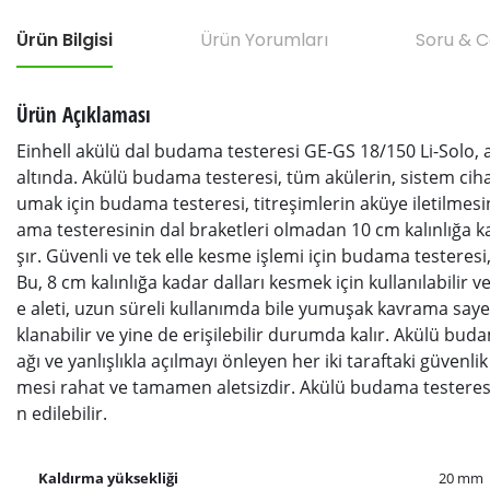
Ürün Bilgisi
Ürün Yorumları
Soru & 
Ürün Açıklaması
Einhell akülü dal budama testeresi GE-GS 18/150 Li-Solo, a
altında. Akülü budama testeresi, tüm akülerin, sistem cihaz
umak için budama testeresi, titreşimlerin aküye iletilmesini
ama testeresinin dal braketleri olmadan 10 cm kalınlığa kad
şır. Güvenli ve tek elle kesme işlemi için budama testeresi,
Bu, 8 cm kalınlığa kadar dalları kesmek için kullanılabilir ve
e aleti, uzun süreli kullanımda bile yumuşak kavrama sayes
klanabilir ve yine de erişilebilir durumda kalır. Akülü b
ağı ve yanlışlıkla açılmayı önleyen her iki taraftaki güvenli
mesi rahat ve tamamen aletsizdir. Akülü budama testeresi GE-
n edilebilir.
Kaldırma yüksekliği
20 mm