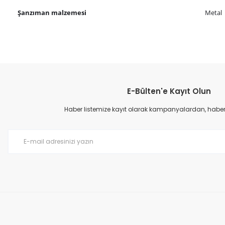
Şanzıman malzemesi
Metal
Bu ürünün fiyat bilgisi, resim, ürün açıklamalarında ve diğer konular
Görüş ve önerileriniz için teşekkür ederiz.
E-Bülten'e Kayıt Olun
Ürün resmi kalitesiz, bozuk veya görüntülenemiyor.
Ürün açıklamasında eksik bilgiler bulunuyor.
Haber listemize kayıt olarak kampanyalardan, haberda
Ürün bilgilerinde hatalar bulunuyor.
Ürün fiyatı diğer sitelerden daha pahalı.
Bu ürüne benzer farklı alternatifler olmalı.