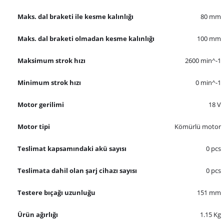
Maks. dal braketi ile kesme kalınlığı
80 mm
Maks. dal braketi olmadan kesme kalınlığı
100 mm
Maksimum strok hızı
2600 min^-1
Minimum strok hızı
0 min^-1
Motor gerilimi
18 V
Motor tipi
Kömürlü motor
Teslimat kapsamındaki akü sayısı
0 pcs
Teslimata dahil olan şarj cihazı sayısı
0 pcs
Testere bıçağı uzunluğu
151 mm
Ürün ağırlığı
1.15 Kg