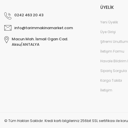
ÜYELİK
0242 463 20 43
Yeni Üyelik
info@tarimmakinamarket.com
Üye Girişi
Macun Mah. İsmail Ogan Cad.
Şifremi Unuttum
Aksu/ANTALYA
İletişim Formu
Havale Bildirim
Sipariş Sorgula
Kargo Takibi
İletişim
© Tüm Hakları Saklıdır. Kredi kartı bilgileriniz 256bit SSL sertifikası ile k