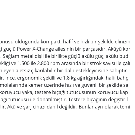
nusu olduğunda kompakt, hafif ve hızlı bir şekilde elinizin
iği güçlü Power X-Change ailesinin bir parçasıdır. Aküyü kor
. Sağlam metal dişli ile birlikte güçlü akülü güç, akülü bud
ği ve 1.500 ile 2.800 rpm arasında bir strok sayısı ile çalı
en aletsiz çıkarılabilir bir dal destekleyicisine sahiptir.
ir. İnce, ergonomik şekilli ve 1,8 kg ağırlığındaki hafif bahç
molalarında kemer üzerinde hızlı ve güvenli bir şekilde sa
iş koruyucu yaka, testere bıçağı tutucusunun koruyucu kap
çağı tutucusu ile donatılmıştır. Testere bıçağının değiştiril
r. Akü ve şarj cihazı dahil değildir. Bunlar ayrı olarak temi