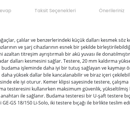
Cevap
Taksit Seçenekleri
Önerileriniz
ğaçlar, çalılar ve benzerlerindeki küçük dalları kesmek söz ko
larının ve şarj cihazlarının esnek bir şekilde birleştirilebild
 azaltan titreşim ayrıştırmalı bir akü yuvası ile donatılmıştır
ar dalları kesmesini sağlar. Testere, 20 mm kaldırma yüksekli
 budama işleminde daha iyi bir tutuş sağlayan ve kaymayı önley
 daha yüksek dallar bile kancalanabilir ve biraz içeri çekilebil
inde ele iyi oturur. Kemer klipsi sayesinde testere, çalışma 
udama testeresini kullanırken maksimum güvenlik, yükseltilm
k anahtarı ile sağlanır. Budama testeresi bir U-şaft testere bı
GS 18/150 Li-Solo, iki testere bıçağı ile birlikte teslim edili